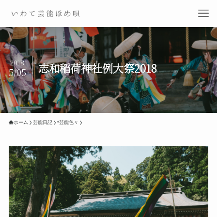
2018
志和稲荷神社例大祭2018
5/05
ホーム
芸能日記
*芸能色々