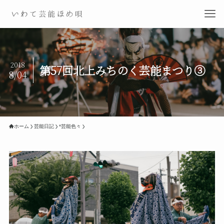
2018
第57回北上みちのく芸能まつり③
8/04
ホーム
芸能日記
*芸能色々