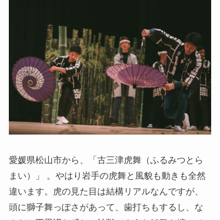
愛媛県松山市から、「古三津虎舞（ふるみつとら
まい）」 。やはり岩手の虎舞と風貌も動きも全然
違います。虎の見た目は結構リアルなんですが、
頭に獅子舞っぽさがあって、歯打ちもするし、な