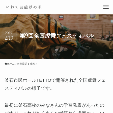
2019
第9回全国虎舞フェスティバル
2/10
ホーム
芸能日記
虎舞
釜石市民ホールTETTOで開催された全国虎舞フェ
スティバルの様子です。
最初に釜石高校のみなさんの学習発表があったの