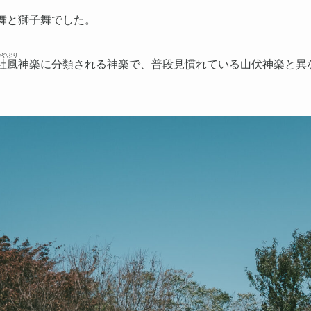
舞と獅子舞でした。
みやぶり
社風
神楽に分類される神楽で、普段見慣れている山伏神楽と異