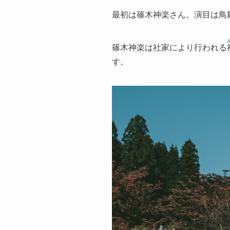
最初は篠木神楽さん。演目は鳥
篠木神楽は社家により行われる
す。