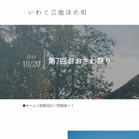
2019
第7回おおさわ祭り
10/20
ホーム
芸能日記
*芸能色々