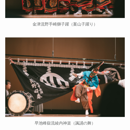
金津流野手崎獅子躍（案山子躍り）
早池峰嶽流綾内神楽（諷誦の舞）