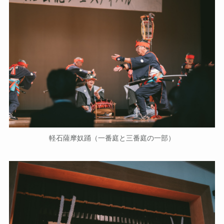
軽石薩摩奴踊（一番庭と三番庭の一部）