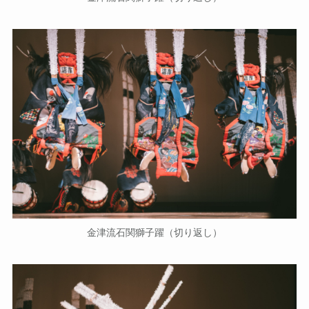
金津流石関獅子躍（切り返し）