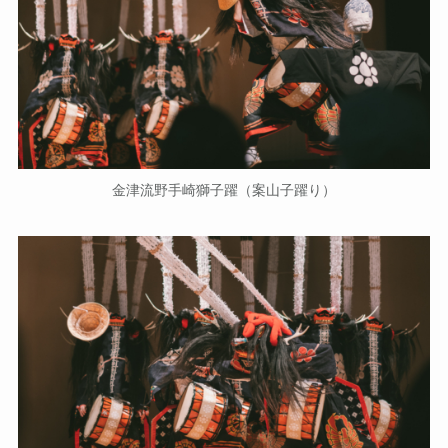
金津流野手崎獅子躍（案山子躍り）