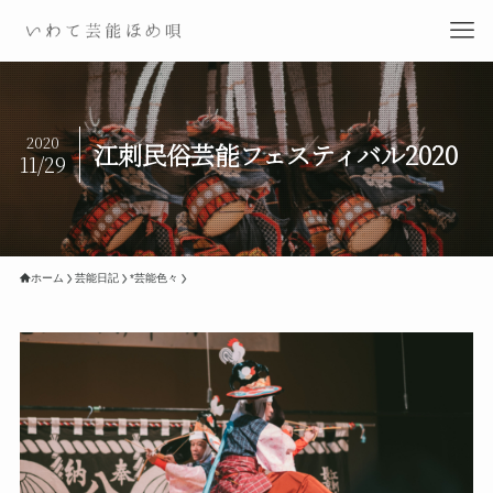
2020
江刺民俗芸能フェスティバル2020
11/29
ホーム
芸能日記
*芸能色々