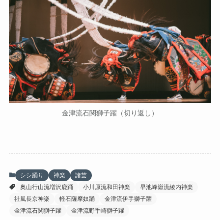
金津流石関獅子躍（切り返し）
シシ踊り
神楽
諸芸
奥山行山流増沢鹿踊
小川原流和田神楽
早池峰嶽流綾内神楽
社風長京神楽
軽石薩摩奴踊
金津流伊手獅子躍
金津流石関獅子躍
金津流野手崎獅子躍