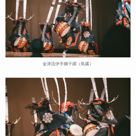
金津流伊手獅子躍（島霧）