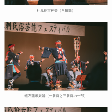
社風長京神楽（八幡舞）
軽石薩摩奴踊（一番庭と三番庭の一部）