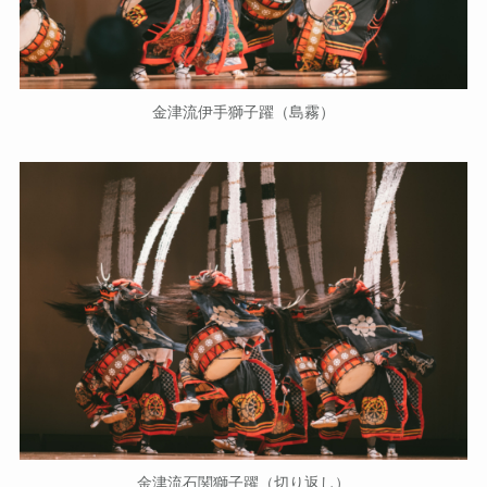
金津流伊手獅子躍（島霧）
金津流石関獅子躍（切り返し）