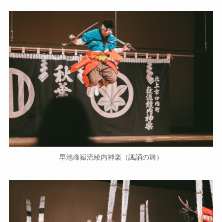
早池峰嶽流綾内神楽（諷誦の舞）