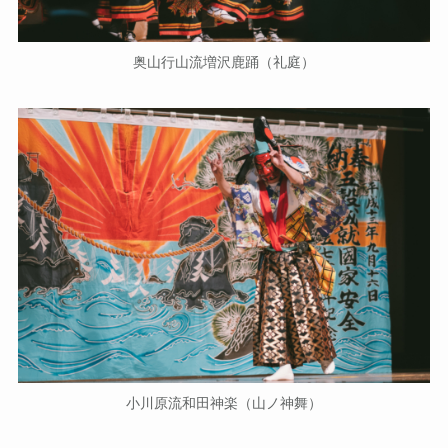
奥山行山流増沢鹿踊（礼庭）
小川原流和田神楽（山ノ神舞）