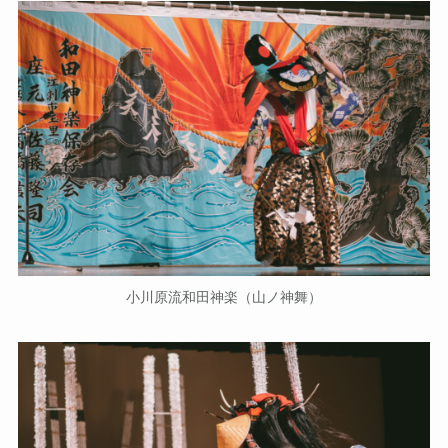
小川原流和田神楽（山ノ神舞）