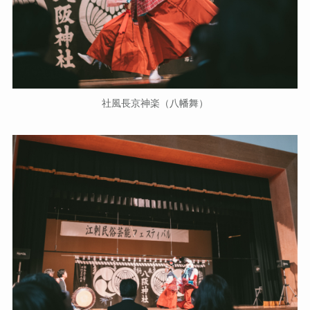
社風長京神楽（八幡舞）