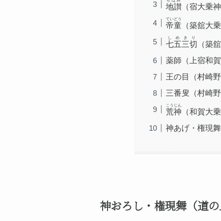
ぢほみ
地讃
（宿大乗神
ていどう
帝童
（築舘大乗
しめきり
七五三切
（築舘
薬師（上宿和賀
王の目（村崎野
三番叟（村崎野
こうじん
荒神
（和賀大乗
神あげ・権現舞
神おろし・権現舞（道の