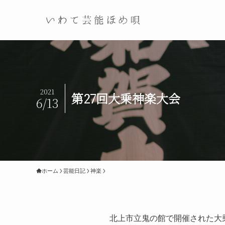
2021
第27回大乗神楽大会
6/13
ホーム
芸能日記
神楽
北上市立鬼の館で開催された大