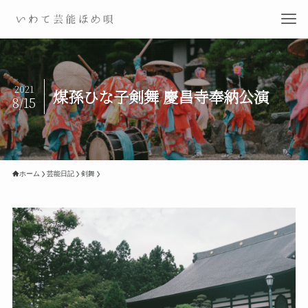
2021
煤孫ひな子剣舞 慶昌寺奉納公演
8/15
ホーム
芸能日記
剣舞