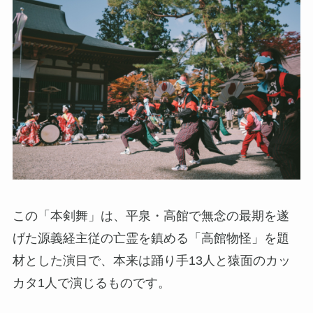
この「本剣舞」は、平泉・高館で無念の最期を遂
げた源義経主従の亡霊を鎮める「高館物怪」を題
材とした演目で、本来は踊り手13人と猿面のカッ
カタ1人で演じるものです。