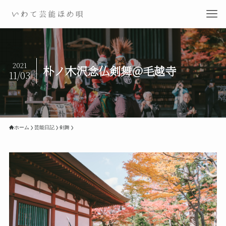
2021
朴ノ木沢念仏剣舞＠毛越寺
11/03
ホーム
芸能日記
剣舞