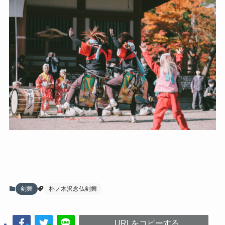
剣舞
朴ノ木沢念仏剣舞
URLをコピーする