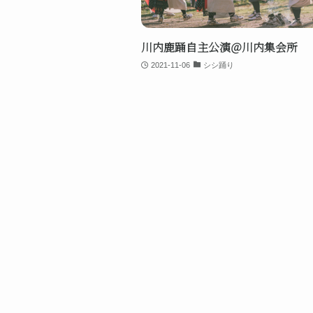
川内鹿踊自主公演＠川内集会所
2021-11-06
シシ踊り