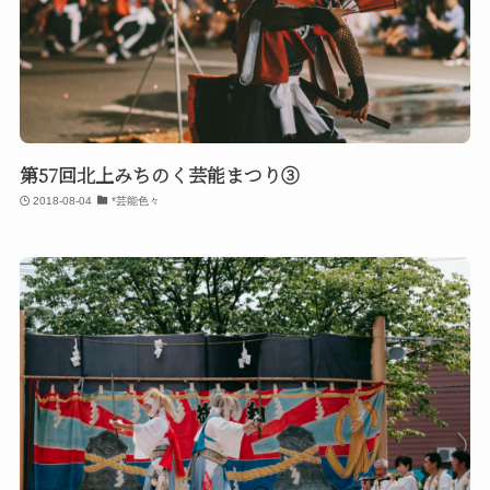
第57回北上みちのく芸能まつり③
2018-08-04
*芸能色々