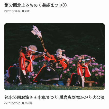
第57回北上みちのく芸能まつり①
2018-08-04
剣舞
親水公園お滝さん水車まつり 黒岩鬼剣舞かがり火公演
2018-07-15
鬼剣舞