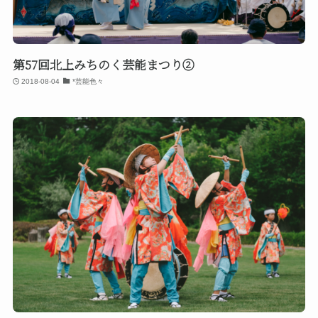
第57回北上みちのく芸能まつり②
2018-08-04
*芸能色々